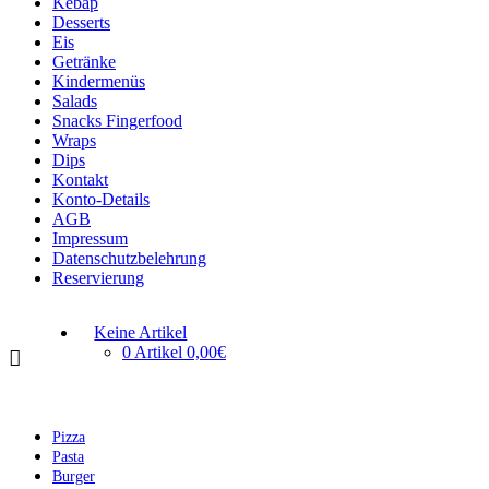
Kebap
Desserts
Eis
Getränke
Kindermenüs
Salads
Snacks Fingerfood
Wraps
Dips
Kontakt
Konto-Details
AGB
Impressum
Datenschutzbelehrung
Reservierung
Keine Artikel
0 Artikel
0,00€
Pizza
Pasta
Burger