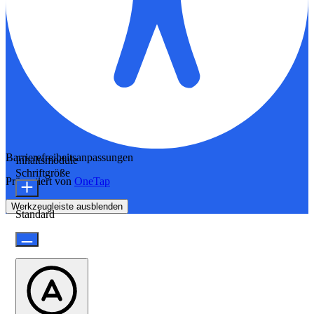
Barrierefreiheitsanpassungen
Inhaltsmodule
Schriftgröße
Präsentiert von
OneTap
Werkzeugleiste ausblenden
Standard