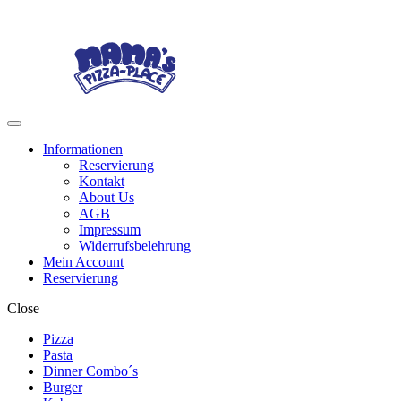
Skip
Skip
to
to
navigation
content
Menu
Informationen
Reservierung
Kontakt
About Us
AGB
Impressum
Widerrufsbelehrung
Mein Account
Reservierung
Close
Pizza
Pasta
Dinner Combo´s
Burger