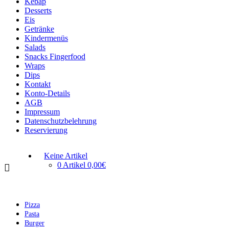
Kebap
Desserts
Eis
Getränke
Kindermenüs
Salads
Snacks Fingerfood
Wraps
Dips
Kontakt
Konto-Details
AGB
Impressum
Datenschutzbelehrung
Reservierung
Keine Artikel
0 Artikel
0,00€
Pizza
Pasta
Burger