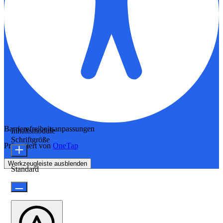
Barrierefreiheitsanpassungen
Inhaltsmodule
Schriftgröße
Präsentiert von
OneTap
Werkzeugleiste ausblenden
Standard