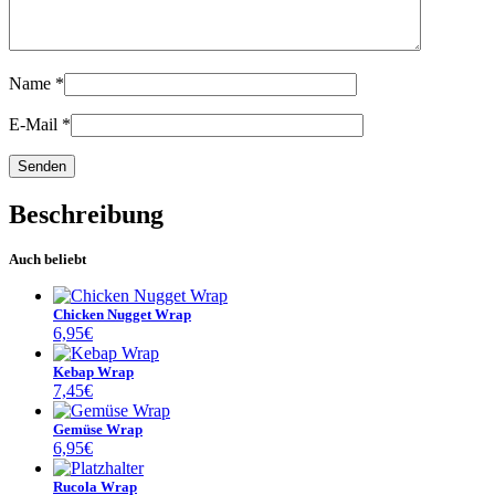
Name
*
E-Mail
*
Beschreibung
Auch beliebt
Chicken Nugget Wrap
6,95
€
Kebap Wrap
7,45
€
Gemüse Wrap
6,95
€
Rucola Wrap