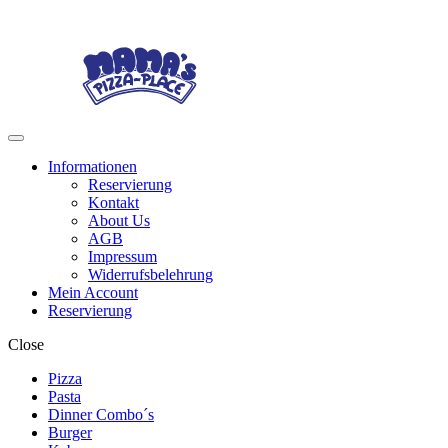
Skip
Skip
to
to
navigation
content
Menu
Informationen
Reservierung
Kontakt
About Us
AGB
Impressum
Widerrufsbelehrung
Mein Account
Reservierung
Close
Pizza
Pasta
Dinner Combo´s
Burger