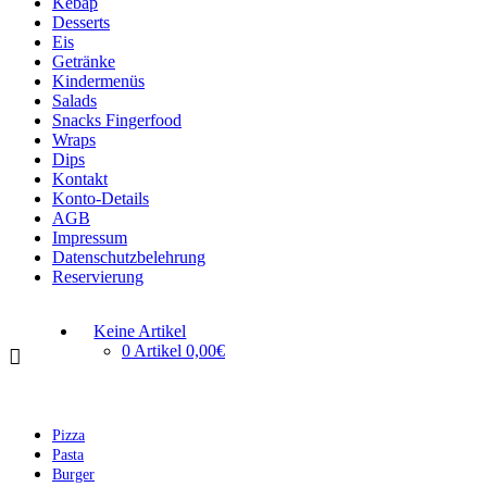
Kebap
Desserts
Eis
Getränke
Kindermenüs
Salads
Snacks Fingerfood
Wraps
Dips
Kontakt
Konto-Details
AGB
Impressum
Datenschutzbelehrung
Reservierung
Keine Artikel
0 Artikel
0,00€
Pizza
Pasta
Burger