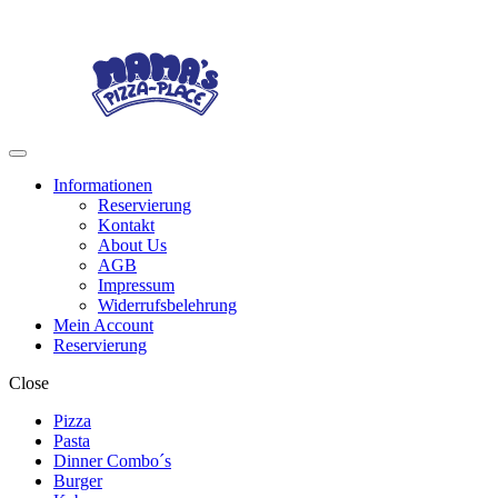
Skip
Skip
to
to
navigation
content
Menu
Informationen
Reservierung
Kontakt
About Us
AGB
Impressum
Widerrufsbelehrung
Mein Account
Reservierung
Close
Pizza
Pasta
Dinner Combo´s
Burger