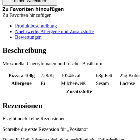
In den Warenkorb
Zu Favoriten hinzufügen
Zu Favoriten hinzufügen
Produktbeschreibung
Naehrwerte, Allergene und Zusatzstoffe
Bewertungen
Beschreibung
Mozzarella, Cherrytomaten und frischer Basilikum
Pizza a 100g
728
/Kj
1054
/kcal
68g
Fett
25g
Kohle
Allergene
Ei
Milcheiweiß
Sesam
Lactose
Zusatzstoffe
Rezensionen
Es gibt noch keine Rezensionen.
Schreibe die erste Rezension für „Positano“
Deine E-Mail-Adresse wird nicht veröffentlicht.
Erforderliche