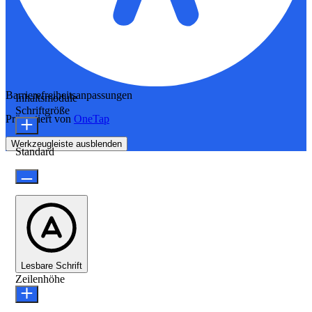
Barrierefreiheitsanpassungen
Inhaltsmodule
Schriftgröße
Präsentiert von
OneTap
Werkzeugleiste ausblenden
Standard
Lesbare Schrift
Zeilenhöhe