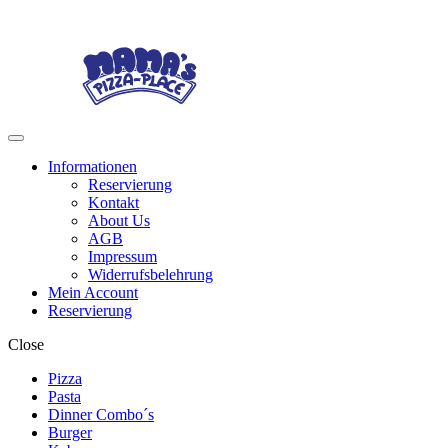
Skip
Skip
to
to
navigation
content
Menu
Informationen
Reservierung
Kontakt
About Us
AGB
Impressum
Widerrufsbelehrung
Mein Account
Reservierung
Close
Pizza
Pasta
Dinner Combo´s
Burger