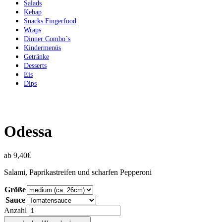
Salads
Kebap
Snacks Fingerfood
Wraps
Dinner Combo´s
Kindermenüs
Getränke
Desserts
Eis
Dips
Odessa
ab
9,40
€
Salami, Paprikastreifen und scharfen Pepperoni
Größe
Sauce
Anzahl