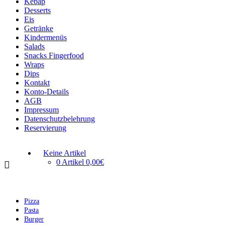
Kebap
Desserts
Eis
Getränke
Kindermenüs
Salads
Snacks Fingerfood
Wraps
Dips
Kontakt
Konto-Details
AGB
Impressum
Datenschutzbelehrung
Reservierung
Keine Artikel
0 Artikel
0,00€
Pizza
Pasta
Burger