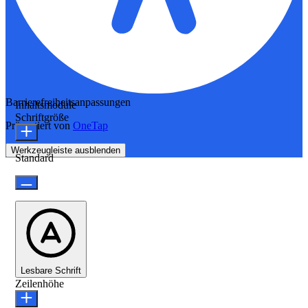
Barrierefreiheitsanpassungen
Inhaltsmodule
Schriftgröße
Präsentiert von
OneTap
Werkzeugleiste ausblenden
Standard
Lesbare Schrift
Zeilenhöhe