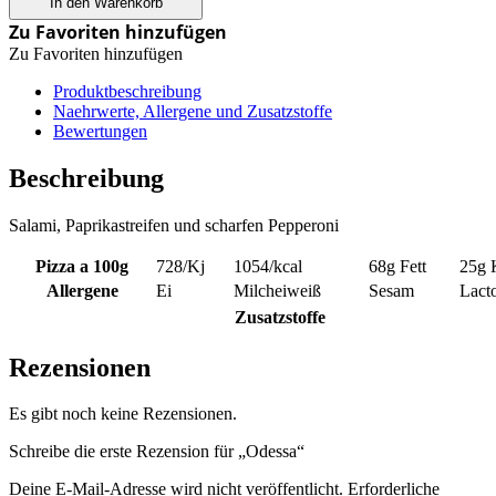
In den Warenkorb
Zu Favoriten hinzufügen
Zu Favoriten hinzufügen
Produktbeschreibung
Naehrwerte, Allergene und Zusatzstoffe
Bewertungen
Beschreibung
Salami, Paprikastreifen und scharfen Pepperoni
Pizza a 100g
728
/Kj
1054
/kcal
68g
Fett
25g
Allergene
Ei
Milcheiweiß
Sesam
Lact
Zusatzstoffe
Rezensionen
Es gibt noch keine Rezensionen.
Schreibe die erste Rezension für „Odessa“
Deine E-Mail-Adresse wird nicht veröffentlicht.
Erforderliche