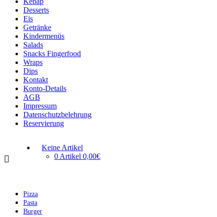
Kebap
Desserts
Eis
Getränke
Kindermenüs
Salads
Snacks Fingerfood
Wraps
Dips
Kontakt
Konto-Details
AGB
Impressum
Datenschutzbelehrung
Reservierung
Keine Artikel
0 Artikel
0,00€
Pizza
Pasta
Burger