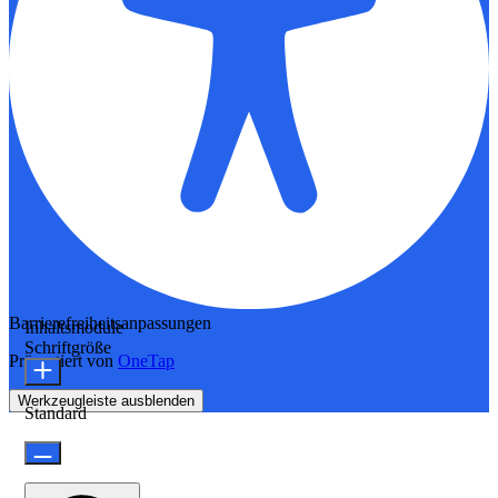
Barrierefreiheitsanpassungen
Inhaltsmodule
Schriftgröße
Präsentiert von
OneTap
Werkzeugleiste ausblenden
Standard