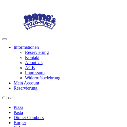
Skip
Skip
to
to
navigation
content
Menu
Informationen
Reservierung
Kontakt
About Us
AGB
Impressum
Widerrufsbelehrung
Mein Account
Reservierung
Close
Pizza
Pasta
Dinner Combo´s
Burger