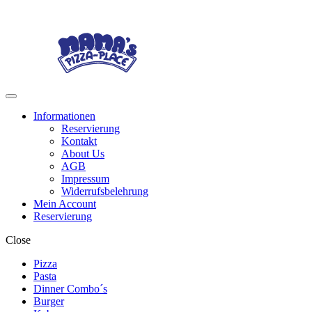
Skip
Skip
to
to
navigation
content
Menu
Informationen
Reservierung
Kontakt
About Us
AGB
Impressum
Widerrufsbelehrung
Mein Account
Reservierung
Close
Pizza
Pasta
Dinner Combo´s
Burger