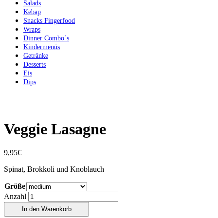
Salads
Kebap
Snacks Fingerfood
Wraps
Dinner Combo´s
Kindermenüs
Getränke
Desserts
Eis
Dips
Veggie Lasagne
9,95
€
Spinat, Brokkoli und Knoblauch
Größe
Anzahl
In den Warenkorb