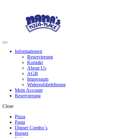
Skip
Skip
to
to
navigation
content
Menu
Informationen
Reservierung
Kontakt
About Us
AGB
Impressum
Widerrufsbelehrung
Mein Account
Reservierung
Close
Pizza
Pasta
Dinner Combo´s
Burger