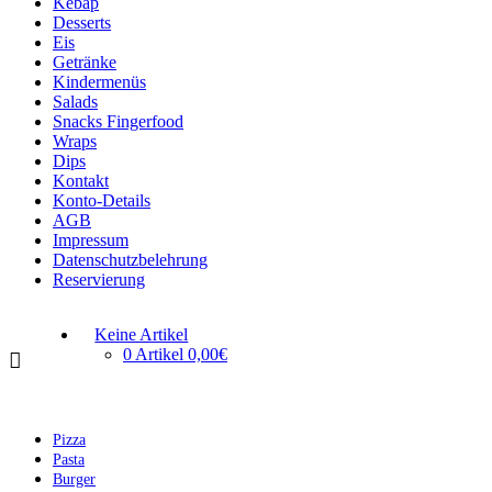
Kebap
Desserts
Eis
Getränke
Kindermenüs
Salads
Snacks Fingerfood
Wraps
Dips
Kontakt
Konto-Details
AGB
Impressum
Datenschutzbelehrung
Reservierung
Keine Artikel
0 Artikel
0,00€
Pizza
Pasta
Burger