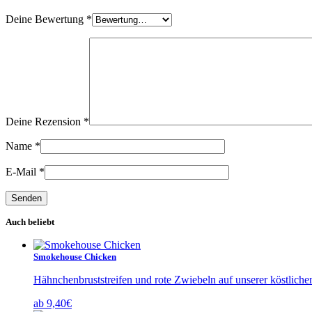
Deine Bewertung
*
Deine Rezension
*
Name
*
E-Mail
*
Auch beliebt
Smokehouse Chicken
Hähnchenbruststreifen und rote Zwiebeln auf unserer köstlic
ab
9,40
€