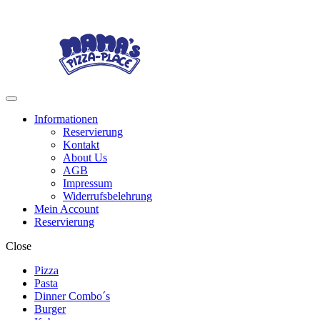
Skip
Skip
to
to
navigation
content
Menu
Informationen
Reservierung
Kontakt
About Us
AGB
Impressum
Widerrufsbelehrung
Mein Account
Reservierung
Close
Pizza
Pasta
Dinner Combo´s
Burger