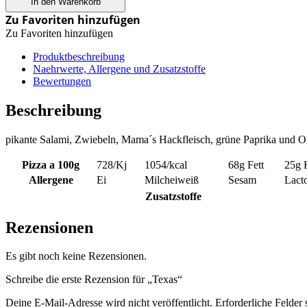
In den Warenkorb
Zu Favoriten hinzufügen
Zu Favoriten hinzufügen
Produktbeschreibung
Naehrwerte, Allergene und Zusatzstoffe
Bewertungen
Beschreibung
pikante Salami, Zwiebeln, Mama´s Hackfleisch, grüne Paprika und O
Pizza a 100g
728
/Kj
1054
/kcal
68g
Fett
25g
Allergene
Ei
Milcheiweiß
Sesam
Lact
Zusatzstoffe
Rezensionen
Es gibt noch keine Rezensionen.
Schreibe die erste Rezension für „Texas“
Deine E-Mail-Adresse wird nicht veröffentlicht.
Erforderliche Felder 