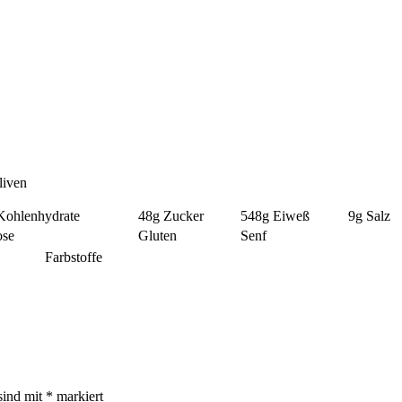
liven
Kohlenhydrate
48g
Zucker
548g
Eiweß
9g
Salz
ose
Gluten
Senf
Farbstoffe
sind mit
*
markiert