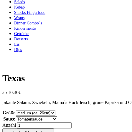
Salads
Kebap
Snacks Fingerfood
Wraps
Dinner Combo´s
Kindermenüs
Getränke
Desserts
Eis
Dips
Texas
ab
10,30
€
pikante Salami, Zwiebeln, Mama´s Hackfleisch, grüne Paprika und O
Größe
Sauce
Anzahl