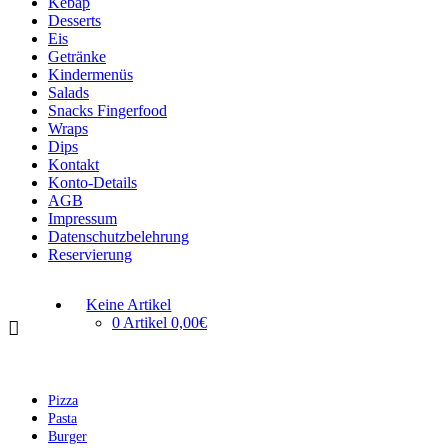
Kebap
Desserts
Eis
Getränke
Kindermenüs
Salads
Snacks Fingerfood
Wraps
Dips
Kontakt
Konto-Details
AGB
Impressum
Datenschutzbelehrung
Reservierung
Keine Artikel
0 Artikel
0,00€
Pizza
Pasta
Burger