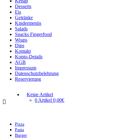
Kebap
Desserts
Eis
Getränke
Kindermenüs
Salads
Snacks Fingerfood
Wraps
Dips
Kontakt
Konto-Details
AGB
Impressum
Datenschutzbelehrung
Reservierung
Keine Artikel
0 Artikel
0,00€
Pizza
Pasta
Burger