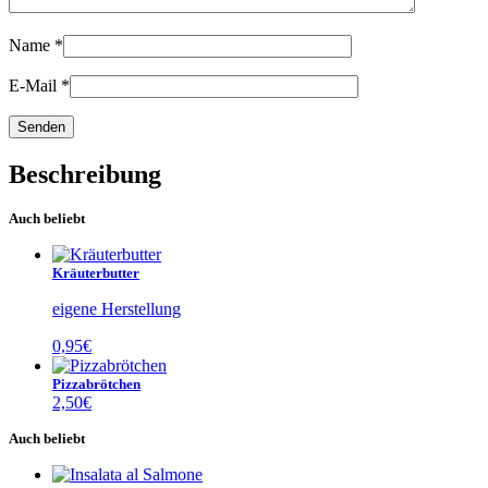
Name
*
E-Mail
*
Beschreibung
Auch beliebt
Kräuterbutter
eigene Herstellung
0,95
€
Pizzabrötchen
2,50
€
Auch beliebt