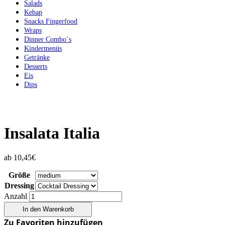
Salads
Kebap
Snacks Fingerfood
Wraps
Dinner Combo´s
Kindermenüs
Getränke
Desserts
Eis
Dips
Insalata Italia
ab
10,45
€
Größe
Dressing
Anzahl
In den Warenkorb
Zu Favoriten hinzufügen