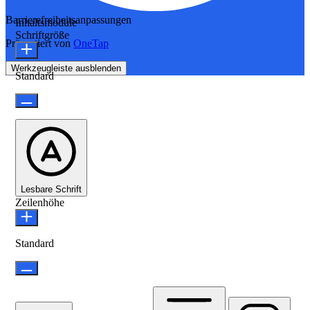
Barrierefreiheitsanpassungen
Inhaltsmodule
Schriftgröße
Präsentiert von
OneTap
Werkzeugleiste ausblenden
Standard
Lesbare Schrift
Zeilenhöhe
Standard