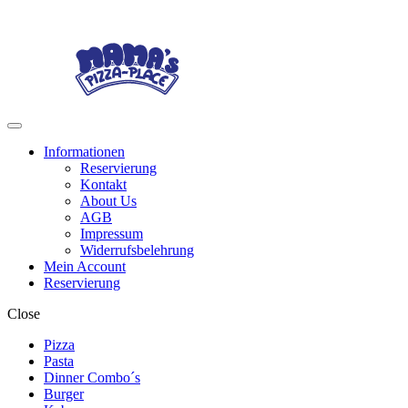
Skip
Skip
to
to
navigation
content
Menu
Informationen
Reservierung
Kontakt
About Us
AGB
Impressum
Widerrufsbelehrung
Mein Account
Reservierung
Close
Pizza
Pasta
Dinner Combo´s
Burger