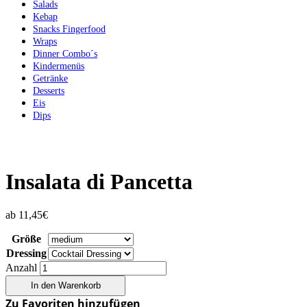
Salads
Kebap
Snacks Fingerfood
Wraps
Dinner Combo´s
Kindermenüs
Getränke
Desserts
Eis
Dips
Insalata di Pancetta
ab
11,45
€
Größe
Dressing
Anzahl
In den Warenkorb
Zu Favoriten hinzufügen