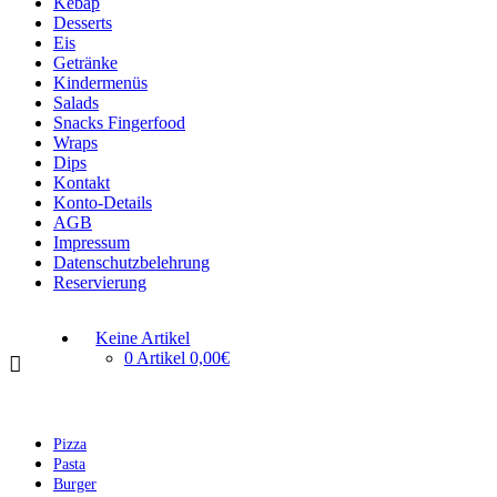
Kebap
Desserts
Eis
Getränke
Kindermenüs
Salads
Snacks Fingerfood
Wraps
Dips
Kontakt
Konto-Details
AGB
Impressum
Datenschutzbelehrung
Reservierung
Keine Artikel
0 Artikel
0,00€
Pizza
Pasta
Burger