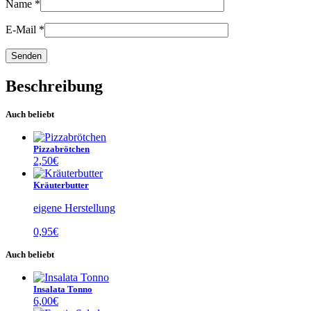
Name
*
E-Mail
*
Beschreibung
Auch beliebt
Pizzabrötchen
2,50
€
Kräuterbutter
eigene Herstellung
0,95
€
Auch beliebt
Insalata Tonno
6,00
€