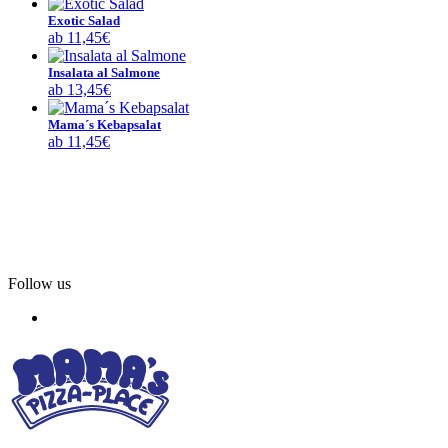
Exotic Salad
ab
11,45
€
Insalata al Salmone
ab
13,45
€
Mama´s Kebapsalat
ab
11,45
€
Follow us