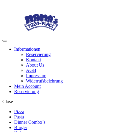
Skip
Skip
to
to
navigation
content
Menu
Informationen
Reservierung
Kontakt
About Us
AGB
Impressum
Widerrufsbelehrung
Mein Account
Reservierung
Close
Pizza
Pasta
Dinner Combo´s
Burger