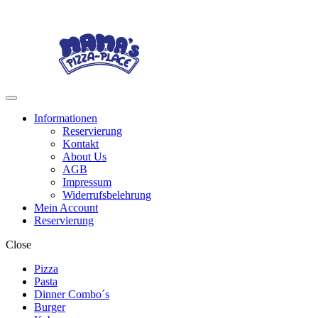
Skip
Skip
to
to
navigation
content
Menu
Informationen
Reservierung
Kontakt
About Us
AGB
Impressum
Widerrufsbelehrung
Mein Account
Reservierung
Close
Pizza
Pasta
Dinner Combo´s
Burger