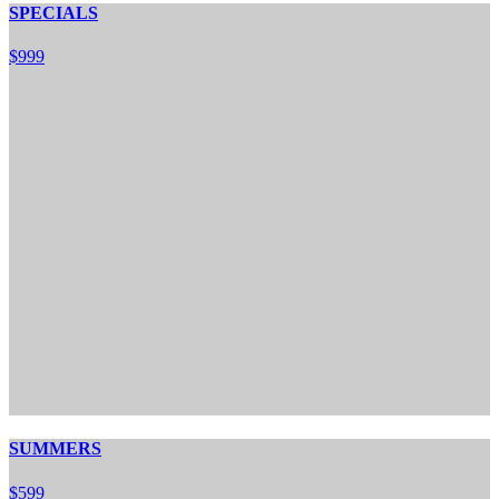
SPECIALS
$
9
99
SUMMERS
$
5
99